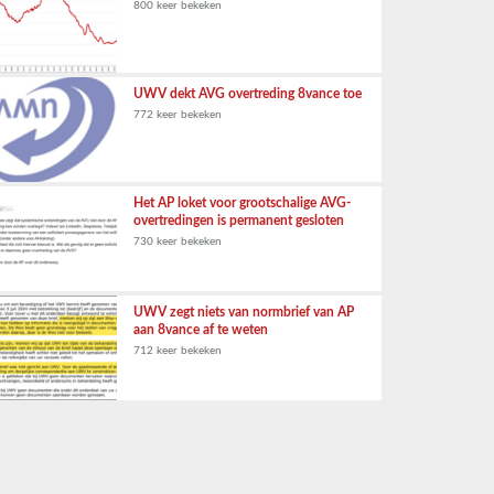
800 keer bekeken
UWV dekt AVG overtreding 8vance toe
772 keer bekeken
Het AP loket voor grootschalige AVG-
overtredingen is permanent gesloten
730 keer bekeken
UWV zegt niets van normbrief van AP
aan 8vance af te weten
712 keer bekeken