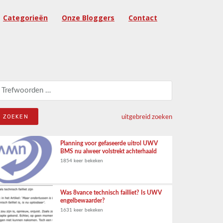
Categorieën
Onze Bloggers
Contact
eken naar:
uitgebreid zoeken
Planning voor gefaseerde uitrol UWV
BMS nu alweer volstrekt achterhaald
1854 keer bekeken
Was 8vance technisch failliet? Is UWV
engelbewaarder?
1631 keer bekeken