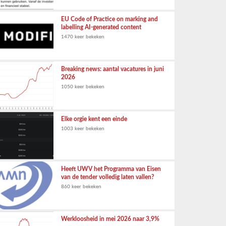
EU Code of Practice on marking and
labelling AI-generated content
1470 keer bekeken
Breaking news: aantal vacatures in juni
2026
1050 keer bekeken
Elke orgie kent een einde
1003 keer bekeken
Heeft UWV het Programma van Eisen
van de tender volledig laten vallen?
860 keer bekeken
Werkloosheid in mei 2026 naar 3,9%