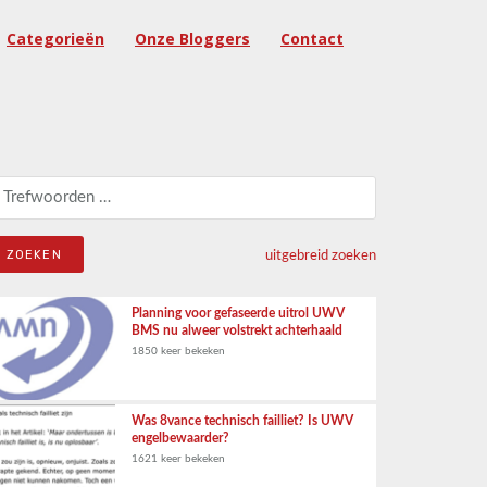
Categorieën
Onze Bloggers
Contact
eken naar:
uitgebreid zoeken
Planning voor gefaseerde uitrol UWV
BMS nu alweer volstrekt achterhaald
1850 keer bekeken
Was 8vance technisch failliet? Is UWV
engelbewaarder?
1621 keer bekeken