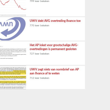
799 keer bekeken
UWV dekt AVG overtreding 8vance toe
770 keer bekeken
Het AP loket voor grootschalige AVG-
overtredingen is permanent gesloten
727 keer bekeken
UWV zegt niets van normbrief van AP
aan 8vance af te weten
712 keer bekeken