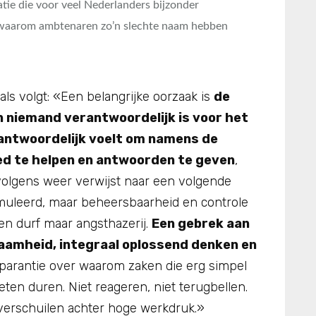
ie die voor veel Nederlanders bijzonder
jn waarom ambtenaren zo’n slechte naam hebben
ls volgt: «Een belangrijke oorzaak is
de
n niemand verantwoordelijk is voor het
rantwoordelijk voelt om namens de
ed te helpen en antwoorden te geven
,
volgens weer verwijst naar een volgende
stimuleerd, maar beheersbaarheid en controle
een durf maar angsthazerij.
Een gebrek aan
zaamheid, integraal oplossend denken en
sparantie over waarom zaken die erg simpel
ten duren. Niet reageren, niet terugbellen.
verschuilen achter hoge werkdruk.»