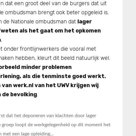
en dat een groot deel van de burgers dat uit
nale ombudsman brengt ook beter opgeleid is.
van de Nationale ombudsman dat
lager
afweten als het gaat om het opkomen
n
.
et onder frontlijnwerkers die vooral met
ken hebben, kleurt dit beeld natuurlijk wel.
oorbeeld minder problemen
rlening, als die tenminste goed werkt.
 van werk.nl van het UWV krijgen wij
n de bevolking
.
erst dat het deponeren van klachten door lager
e groep loopt de werkgelegenheid op dit moment het
n met een lage opleiding…