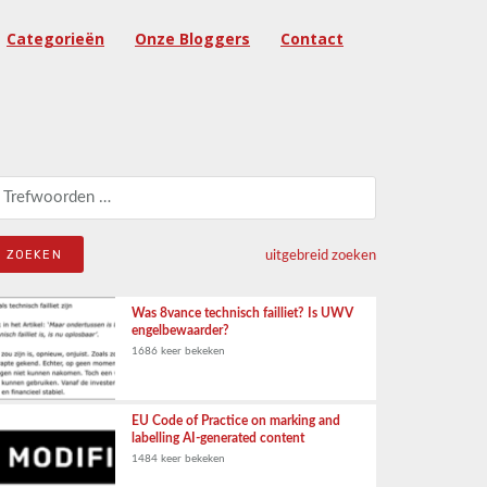
Categorieën
Onze Bloggers
Contact
eken naar:
uitgebreid zoeken
Was 8vance technisch failliet? Is UWV
engelbewaarder?
1686 keer bekeken
EU Code of Practice on marking and
labelling AI-generated content
1484 keer bekeken