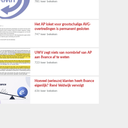
781 keer bekeken
Het AP loket voor grootschalige AVG-
overtredingen is permanent gesloten
747 keer bekeken
UWV zegt niets van normbrief van AP
aan 8vance af te weten
723 keer bekeken
Hoeveel (serieuze) klanten heeft 8vance
eigenlijk? René Veldwijk vervolgt
636 keer bekeken