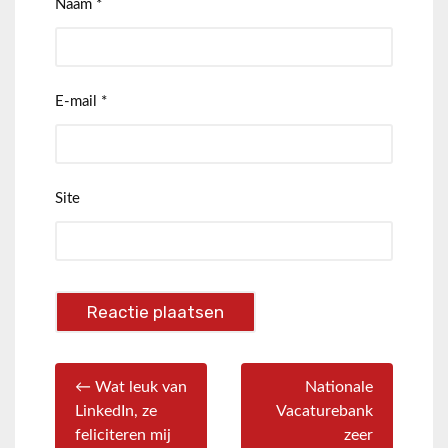
Naam
*
E-mail
*
Site
← Wat leuk van
Nationale
LinkedIn, ze
Vacaturebank
feliciteren mij
zeer