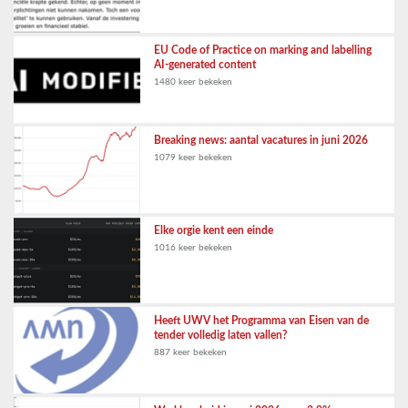
EU Code of Practice on marking and labelling
AI-generated content
1480 keer bekeken
Breaking news: aantal vacatures in juni 2026
1079 keer bekeken
Elke orgie kent een einde
1016 keer bekeken
Heeft UWV het Programma van Eisen van de
tender volledig laten vallen?
887 keer bekeken