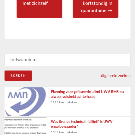
met zichzelf
kortstondig in
quarantaine →
Zoeken naar:
uitgebreid zoeken
Planning voor gefaseerde uitrol UWV BMS nu
alweer volstrekt achterhaald
1885 keer bekeken
Was 8vance technisch failliet? Is UWV
engelbewaarder?
1667 keer bekeken