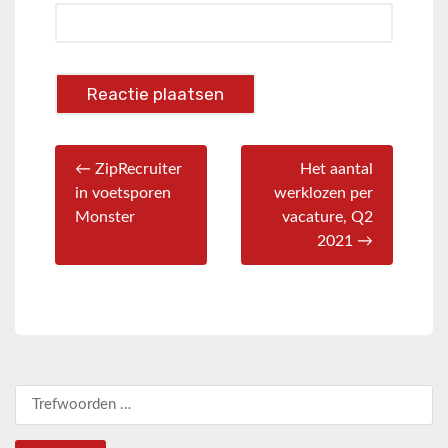
← ZipRecruiter
Het aantal
in voetsporen
werklozen per
Monster
vacature, Q2
2021 →
Zoeken naar: