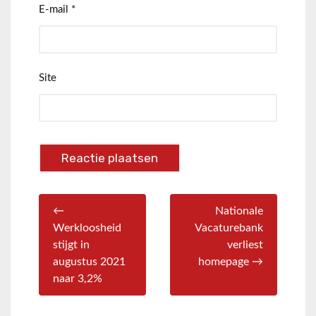
E-mail
*
Site
←
Nationale
Werkloosheid
Vacaturebank
stijgt in
verliest
augustus 2021
homepage →
naar 3,2%