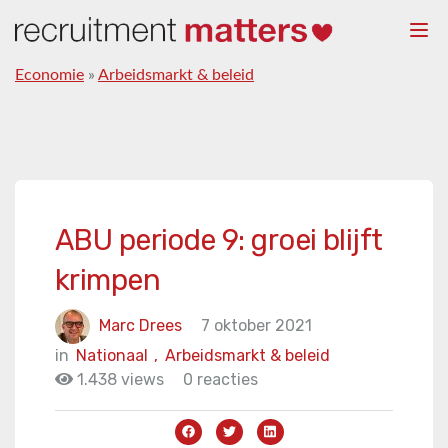
Togg
navi
Economie
»
Arbeidsmarkt & beleid
ABU periode 9: groei blijft
krimpen
Marc Drees
7 oktober 2021
in
Nationaal
,
Arbeidsmarkt & beleid
1.438 views
0 reacties