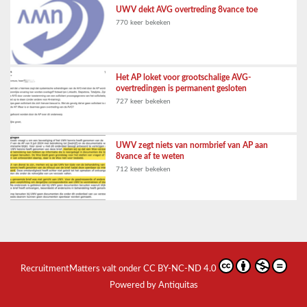
UWV dekt AVG overtreding 8vance toe
770 keer bekeken
Het AP loket voor grootschalige AVG-
overtredingen is permanent gesloten
727 keer bekeken
UWV zegt niets van normbrief van AP aan
8vance af te weten
712 keer bekeken
RecruitmentMatters
valt onder
CC BY-NC-ND 4.0
Powered by Antiquitas