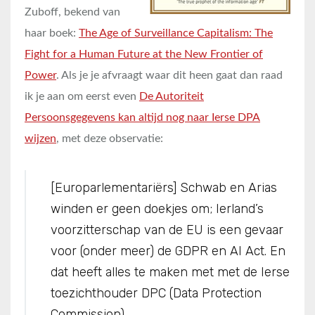
Zuboff, bekend van
haar boek:
The Age of Surveillance Capitalism: The
Fight for a Human Future at the New Frontier of
Power
. Als je je afvraagt waar dit heen gaat dan raad
ik je aan om eerst even
De Autoriteit
Persoonsgegevens kan altijd nog naar Ierse DPA
wijzen
, met deze observatie:
[Europarlementariërs] Schwab en Arias
winden er geen doekjes om; Ierland’s
voorzitterschap van de EU is een gevaar
voor (onder meer) de GDPR en AI Act. En
dat heeft alles te maken met met de Ierse
toezichthouder DPC (Data Protection
Commission)