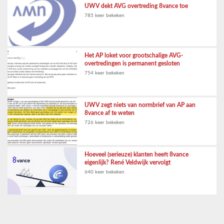
UWV dekt AVG overtreding 8vance toe
785 keer bekeken
Het AP loket voor grootschalige AVG-
overtredingen is permanent gesloten
754 keer bekeken
UWV zegt niets van normbrief van AP aan
8vance af te weten
726 keer bekeken
Hoeveel (serieuze) klanten heeft 8vance
eigenlijk? René Veldwijk vervolgt
640 keer bekeken